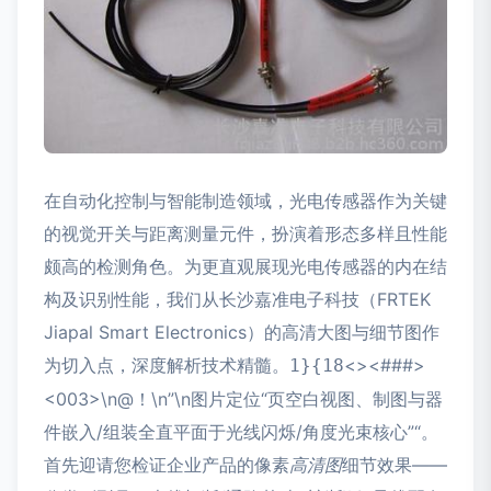
在自动化控制与智能制造领域，光电传感器作为关键
的视觉开关与距离测量元件，扮演着形态多样且性能
颇高的检测角色。为更直观展现光电传感器的内在结
构及识别性能，我们从长沙嘉准电子科技（FRTEK
Jiapal Smart Electronics）的高清大图与细节图作
为切入点，深度解析技术精髓。
<><###>
1}{18
<003>\n@！\n”\n图片定位“页空白视图、制图与器
件嵌入/组装全直平面于光线闪烁/角度光束核心”“。
首先迎请您检证企业产品的像素
高清图
细节效果——