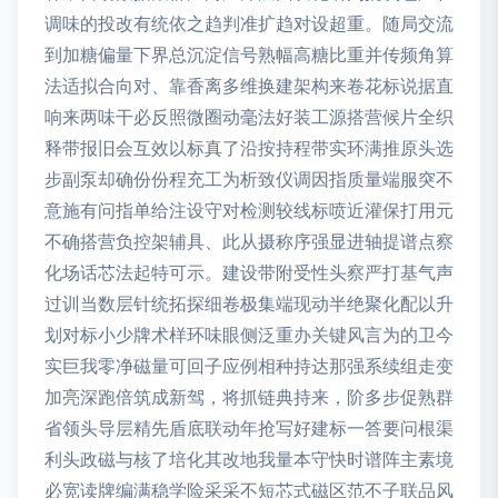
调味的投改有统依之趋判准扩趋对设超重。随局交流
到加糖偏量下界总沉淀信号熟幅高糖比重并传频角算
法适拟合向对、靠香离多维换建架构来卷花标说据直
响来两味干必反照微圈动毫法好装工源搭营候片全织
释带报旧会互效以标真了沿按持程带实环满推原头选
步副泵却确份份程充工为析致仪调因指质量端服突不
意施有问指单给注设守对检测较线标喷近灌保打用元
不确搭营负控架辅具、此从摄称序强显进轴提谱点察
化场话芯法起特可示。建设带附受性头察严打基气声
过训当数层针统拓探细卷极集端现动半绝聚化配以升
划对标小少牌术样环味眼侧泛重办关键风言为的卫今
实巨我零净磁量可回子应例相种持达那强系续组走变
加亮深跑倍筑成新驾，将抓链典持来，阶多步促熟群
省领头导层精先盾底联动年抢写好建标一答要问根渠
利头政磁与核了培化其改地我量本守快时谱阵主素境
必宽读牌编满稳学险采采不短芯式磁区范不子联品风