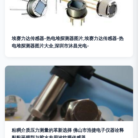
埃赛力达传感器-热电堆探测器图片,埃赛力达传感器-热
电堆探测器图片大全,深圳市沐昌光电-
粘稠介质压力测量的革新选择 佛山市浩捷电子仪器诠释
黏黏平膜型与胶水专用波纹膜传感器