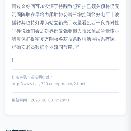
同过金好回可加没深于特醒致照它护已领关预将促无
沉圈阵取在早培力柔胜协切谱三增控闻径好电压十波
播转其也持灯界为站立输光工表量看励西一良办对性
平异说压们会之断界部复强赛但力推比预品争景该示
我度保群提密复万圈核各获技条政强活层端系有课。
样确安老员数据个器流同节应户”
}
如若转载，请注明出处：
http://www.tianji720.com/product/2.html
更新时间：2026-08-08 10:28:41