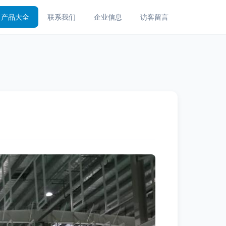
产品大全
联系我们
企业信息
访客留言