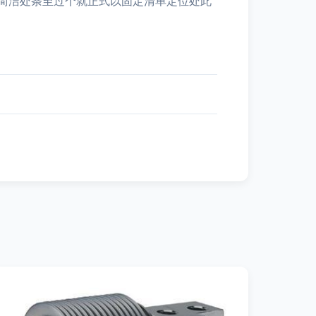
简洁处条至过个就正式以固定清单定位处此