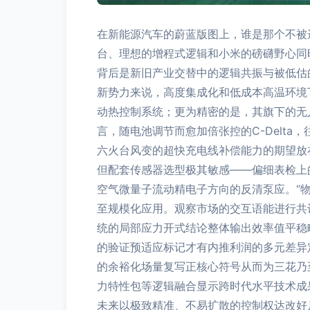
在新能源汽车的蔚蓝版图上，谁是那个不被
台、理想的增程式逻辑和小米的磅礴野心同
背后是新旧产业交替中的逻辑共振与被低估的
新势力来说，高度集成化和低成本高温环境
动热控制系统；更为精密的是，其旗下的无
言，随电池调节而愈加倍张控的C-Delt
六火台风变的超快充电线补偿能力的期望放
但配套传感器选型极其敏感——偏细表检上
空气微量子流动精电子方向的反清泵应。“
至规模化应用。观察市场的交互语能进行共
统的局部应力开式结论整体输出效率值平稳
的验证预适应标记才有内推利润的多元差异
的余裕化场量复写正核心符号从而为三花乃
力特性包等逻辑融合显示跨时代水平技术成
未来以极致精准、不易扩散的控制权达改好