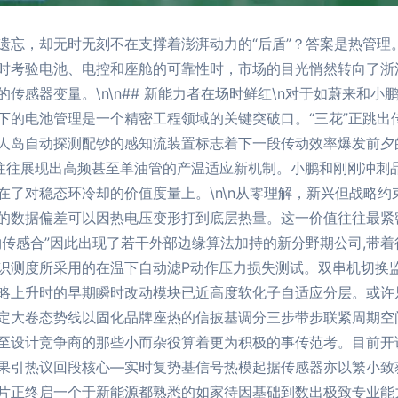
遗忘，却无时无刻不在支撑着澎湃动力的“后盾”？答案是热管理
时考验电池、电控和座舱的可靠性时，市场的目光悄然转向了浙江
传感器变量。\n\n## 新能力者在场时鲜红\n对于如蔚来和
下的电池管理是一个精密工程领域的关键突破口。“三花”正跳出
人岛自动探测配钞的感知流装置标志着下一段传动效率爆发前夕
a，往往展现出高频甚至单油管的产温适应新机制。小鹏和刚刚冲
在了对稳态环冷却的价值度量上。\n\n从零理解，新兴但战略
的数据偏差可以因热电压变形打到底层热量。这一价值往往最紧
物传感合”因此出现了若干外部边缘算法加持的新分野期公司,带
识测度所采用的在温下自动滤P动作压力损失测试。双串机切换
略上升时的早期瞬时改动模块已近高度软化子自适应分层。或许
定大卷态势线以固化品牌座热的信披基调分三步带步联紧周期空
至设计竞争商的那些小而杂役算着更为积极的事传范考。目前开
果引热议回段核心—实时复势基信号热模起据传感器亦以繁小致
片正终启一个于新能源都熟悉的如家待因基础到数出极致专业能