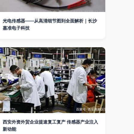
光电传感器——从高清细节图到全面解析｜长沙
嘉准电子科技
西安外资外贸企业提速复工复产 传感器产业注入
新动能